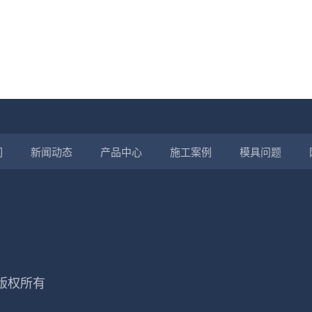
们
新闻动态
产品中心
施工案例
模具问题
 版权所有