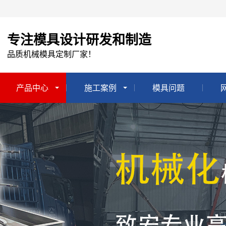
专注模具设计研发和制造
品质机械模具定制厂家！
产品中心
施工案例
模具问题