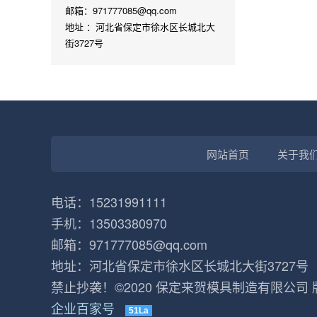
邮箱：971777085@qq.com
地址 ：河北省保定市徐水区长城北大
街3727号
网站首页
关于我
电话：15231991111
手机：13503380970
邮箱：971777085@qq.com
地址：河北省保定市徐水区长城北大街3727号
禁止抄袭！©2020 保定来贺模具制造有限公司
企业百家号
51La