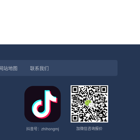
网站地图
联系我们
加微信咨询报价
抖音号：zhihongmj