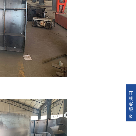
在
线
客
服