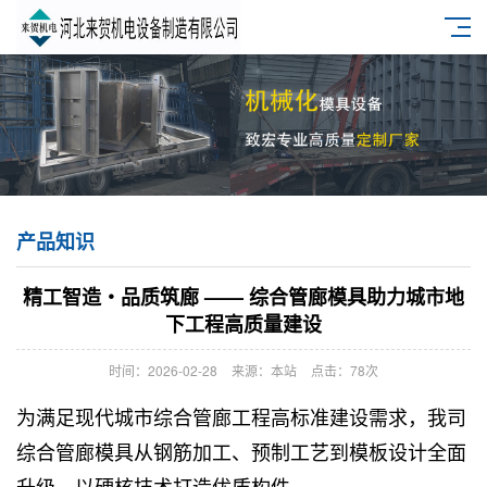
产品知识
精工智造・品质筑廊 —— 综合管廊模具助力城市地
下工程高质量建设
时间：2026-02-28
来源：本站
点击：78次
为满足现代
城市综合管廊
工程高标准建设需求，我司
综合管廊模具从钢筋加工、预制工艺到模板设计全面
升级，以硬核技术打造优质构件。