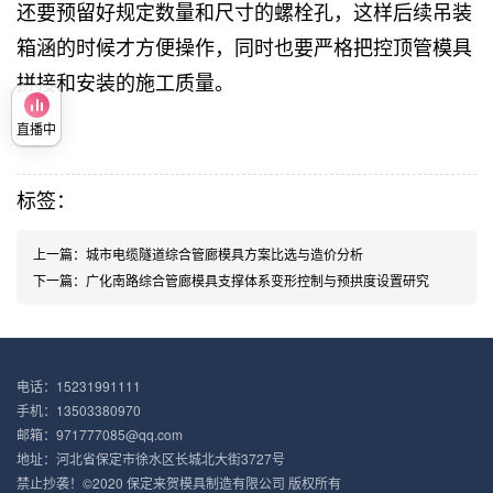
还要预留好规定数量和尺寸的螺栓孔，这样后续吊装
箱涵的时候才方便操作，同时也要严格把控顶管模具
拼接和安装的施工质量。
直播中
标签：
上一篇：
城市电缆隧道综合管廊模具方案比选与造价分析
下一篇：
广化南路综合管廊模具支撑体系变形控制与预拱度设置研究
电话：15231991111
手机：13503380970
邮箱：971777085@qq.com
地址：河北省保定市徐水区长城北大街3727号
禁止抄袭！©2020 保定来贺模具制造有限公司 版权所有