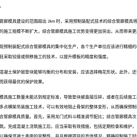
。
管廊模具
建设的范围超出
时，采用预制装配式技术的
综合管廊模具
2km
的施工规模不断扩大，
综合管廊模具
施工优势变得更加突出，从而带来更
现预制装配式
综合管廊模具
的集中化生产，各个生产单位应该进行精细的
且采取铰接或侧移施工的技术，以提升模板的精度和强度。
混凝土保护层垫块能够均衡的分布和安装，应该选择梅花形状。此外，还
而获得最优的保护效果。
模具施工数量未能达到规定标准，导致垫块被直接压碎，或者在后续施工
多点横架吊装施工技术，可以有效地阻止骨架的整体变形，从而确保预制
合管廊模具
质量。首先，采用龙门式料斗精准调节配比；
综合管廊模具
次
筑。完成混凝土浇筑施工后，应当采取有效措施，包括定期检查和维护，
以确保混凝土表面的完整性，并且根据项目的具体情况，精确控制施工时