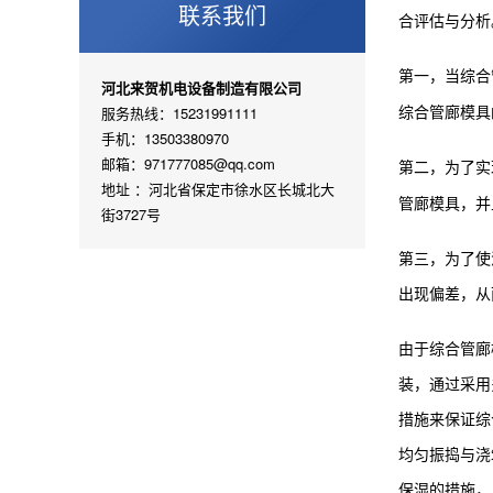
联系我们
合评估与分析
第一，当
综合
河北来贺机电设备制造有限公司
服务热线：15231991111
综合管廊模具
手机：13503380970
邮箱：971777085@qq.com
第二，为了实
地址 ：河北省保定市徐水区长城北大
管廊模具
，并
街3727号
第三，为了使
出现偏差，从
由于综合管廊
装，通过采用
措施来保证
综
均匀振捣与浇
保湿的措施，