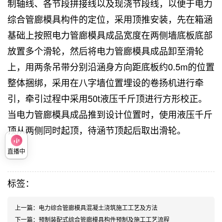
制轴线、各节段拼接线以及现浇节段线，以便于电力
综合管廊模具构件的定位，采用顶推安装，先在箱涵
基础上按照电力管廊模具成品宽度在两侧墙底板底部
放置多个滑轮，然后将电力管廊模具成品卸至滑轮
上，用两条吊带分别沿涵身方向距底板约0.5m的位置
整体捆绑，采用在八字墙位置埋设的卷扬机进行牵
引，牵引过程中采用50t液压千斤顶进行方形校正。
当电力管廊模具成品推到设计位置时，使用液压千斤
顶从两侧同时起顶，待涵节顶起后取出滑轮。
直播中
标签：
上一篇：
电力综合管廊模具混凝土浇筑施工工艺及方法
下一篇：
预制装配式综合管廊模具​构件预制及施工工艺流程