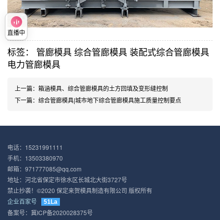
直播中
标签：
管廊模具
综合管廊模具
装配式综合管廊模具
电力管廊模具
上一篇：
箱涵模具​、综合管廊模具的土方回填及变形缝控制
下一篇：
综合管廊模具|城市地下综合管廊模具​施工质量控制要点
电话：15231991111
手机：13503380970
邮箱：971777085@qq.com
地址：河北省保定市徐水区长城北大街3727号
禁止抄袭！©2020 保定来贺模具制造有限公司 版权所有
企业百家号
51La
备案号：
冀ICP备2020028375号