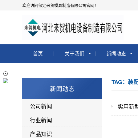
欢迎访问保定来贺模具制造有限公司官网！
首页
关于我们
新闻动态
TAG：装
新闻动态
公司新闻
实用新
行业新闻
产品知识