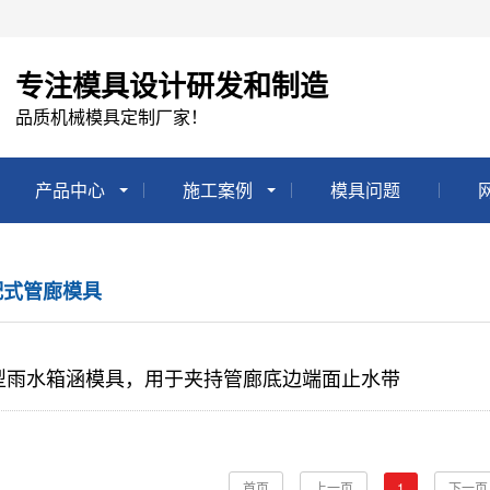
专注模具设计研发和制造
品质机械模具定制厂家！
产品中心
施工案例
模具问题
配式管廊模具
型雨水箱涵模具，用于夹持管廊底边端面止水带
首页
上一页
1
下一页