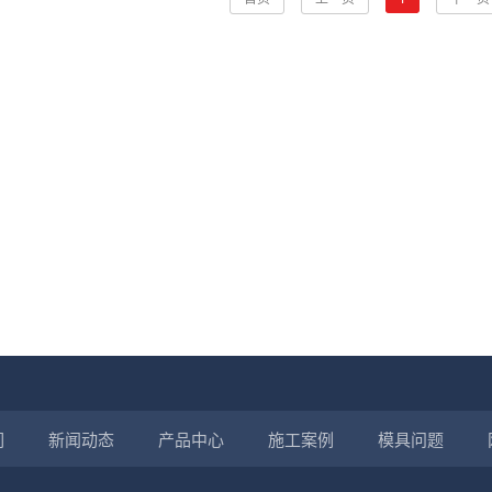
们
新闻动态
产品中心
施工案例
模具问题