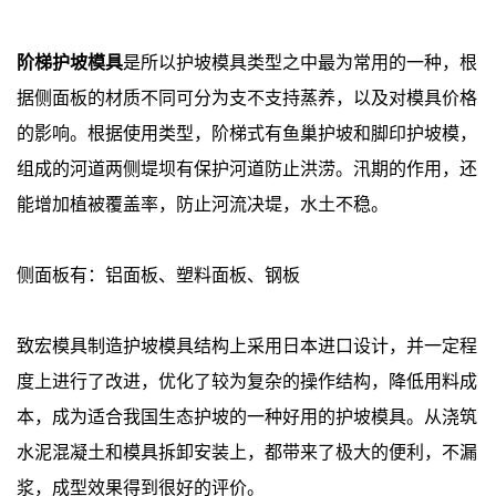
阶梯护坡模具
是所以护坡模具类型之中最为常用的一种，根
据侧面板的材质不同可分为支不支持蒸养，以及对模具价格
的影响。根据使用类型，阶梯式有
鱼巢护坡
和脚印护坡模，
组成的河道两侧堤坝有保护河道防止洪涝。汛期的作用，还
能增加植被覆盖率，防止河流决堤，水土不稳。
侧面板有：铝面板、塑料面板、钢板
致宏
模具制造
护坡模具结构上采用日本进口设计，并一定程
度上进行了改进，优化了较为复杂的操作结构，降低用料成
本，成为适合我国生态护坡的一种好用的护坡模具。从浇筑
水泥混凝土和模具拆卸安装上，都带来了极大的便利，不漏
浆，成型效果得到很好的评价。