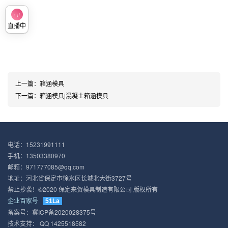
直播中
上一篇：
箱涵模具
下一篇：
箱涵模具|混凝土箱涵模具
电话：15231991111
手机：13503380970
邮箱：971777085@qq.com
地址：河北省保定市徐水区长城北大街3727号
禁止抄袭！©2020 保定来贺模具制造有限公司 版权所有
企业百家号
51La
备案号：
冀ICP备2020028375号
技术支持：
QQ 1425518582