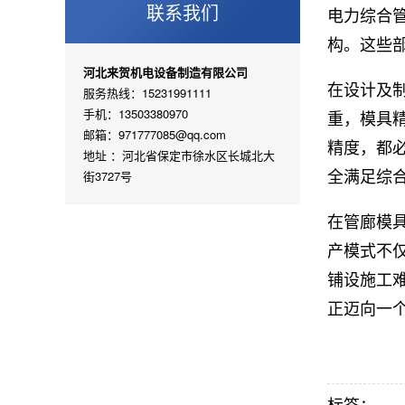
联系我们
电力综合
构。这些
河北来贺机电设备制造有限公司
在设计及
服务热线：15231991111
手机：13503380970
重，模具
邮箱：971777085@qq.com
精度，都
地址 ：河北省保定市徐水区长城北大
全满足综
街3727号
在管廊模
产模式不
铺设施工
正迈向一
标签：