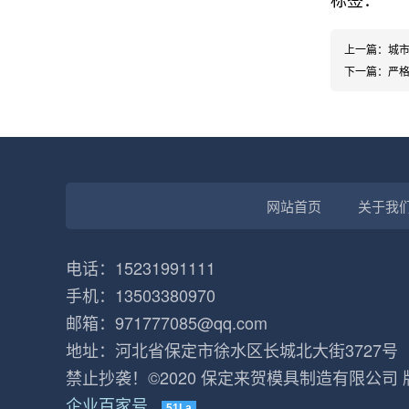
上一篇：
城
下一篇：
严
网站首页
关于我
电话：15231991111
手机：13503380970
邮箱：971777085@qq.com
地址：河北省保定市徐水区长城北大街3727号
禁止抄袭！©2020 保定来贺模具制造有限公司
企业百家号
51La