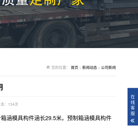
您的位置：
首页
>
新闻动态
>
公司新闻
明
在
线
击：134次
客
服
计箱涵模具构件涵长29.5米。预制箱涵模具构件