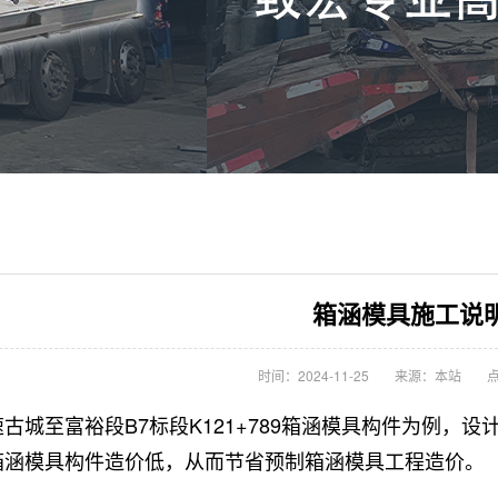
箱涵模具施工说
时间：2024-11-25
来源：本站
点
古城至富裕段B7标段K121+789箱涵模具构件为例，设
箱涵模具构件造价低，从而节省预制箱涵模具工程造价。