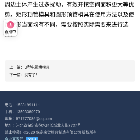
周边土体产生过多扰动，有效开挖空间面积更大等优
势。矩形顶管模具和圆形顶管模具在使用方法以及使
用情形当面均有不同，需要按照实际需要来进行选
直播中
择。
上一篇：
U型电缆槽模具
下一篇：
没有了！
电话：15231991111
手机：13503380970
邮箱：971777085@qq.com
地址：河北省保定市徐水区长城北大街3727号
禁止抄袭！©2020 保定来贺模具制造有限公司 版权所有
企业百家号
51La