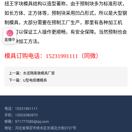
扭王字块模具结构以造型著称，由于预制块多为标准形状，
如长方体、正方体等，预制块采用凹凸形式，所以是大型钢
制模具，大部分需要在预制工厂生产，那里有各种加工机
器，可以保证工人操作更顺畅，有安全保障。当然预制也会
有这种加工方法。
直播中
模具订购电话：15231991111（同微）
上一篇：
水泥隔离墩模具厂家
下一篇：
U型电缆槽模具
电话：15231991111
手机：13503380970
邮箱：971777085@qq.com
地址：河北省保定市徐水区长城北大街3727号