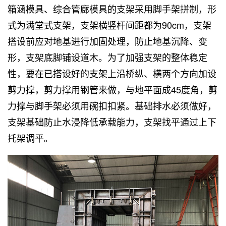
箱涵模具
、
综合管廊模具
的支架采用脚手架拼制，形
式为满堂式支架，支架横竖杆间距都为90cm，支架
搭设前应对地基进行加固处理，防止地基沉降、变
形，支架底脚铺设道木。为了加强支架的整体稳定
性，要在已搭设好的支架上沿桥纵、横两个方向加设
剪力撑，剪力撑用钢管来做，与地平面成45度角，剪
力撑与脚手架必须用碗扣扣紧。基础排水必须做好，
支架基础防止水浸降低承载能力，支架找平通过上下
托架调平。