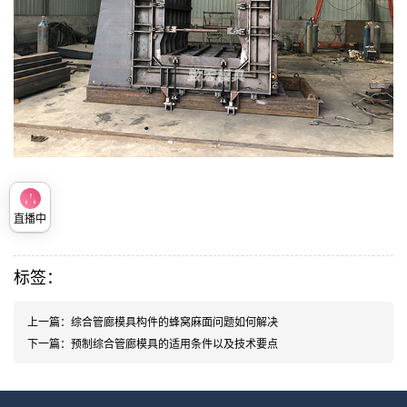
三仓卧式浇筑管廊模具
|
桥梁地下综合管廊模具
|
方形
箱涵模具
直播中
标签：
上一篇：
综合管廊模具构件的蜂窝麻面问题如何解决
下一篇：
预制综合管廊模具的适用条件以及技术要点