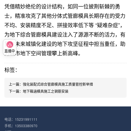
凭借精妙绝伦的设计结构，如同一位披荆斩棘的勇
士，精准攻克了其他分体式管廊模具长期存在的受力
不均、安装精度不足、拼接效率低下等 “疑难杂症”，
为地下综合管廊模具建设注入了源源不断的活力，有
望在未来城镇化建设的地下攻坚征程中担当重任，助
力城市地下空间管理攀上新高峰。
直播中
标签：
上一篇：
强化装配式综合管廊模具施工质量管控新举措
下一篇：
地下箱涵模具施工之钢筋安装
电话：15231991111
手机：13503380970