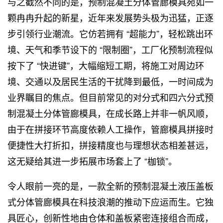
与之截然不同的是，预制混凝土分体管廊模具宛如一
颗冉冉升起的新星，近年来发展势头极为迅猛，正逐
步引领行业潮流。它仿若拥有 “超能力”，轻松跳出环
境、天气和季节设下的 “限制圈”，工厂化预制流程似
按下了 “快进键”，大幅缩短工期，将施工对周边环
境、交通以及居民生活的干扰降到最低，一时间成为
业界瞩目的焦点。但目前常见的对分式和四六分式预
制混凝土分体管廊模具，在成长路上并非一帆风顺，
由于在拼接环节高度依赖人工操作，管廊模具拼接时
便捷性大打折扣，拼接精度也与理想状态相差甚远，
这无疑给其进一步拓展市场套上了 “枷锁”。
令人眼前一亮的是，一款全新的预制混凝土液压盖板
式分体管廊模具在科技浪潮的推动下应运而生。它独
具匠心，创新性地由仓体和盖板紧密连接组合而成，